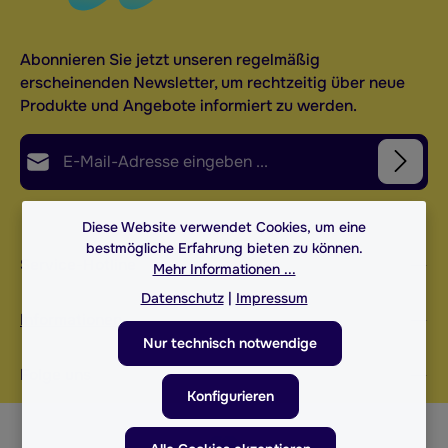
Abonnieren Sie jetzt unseren regelmäßig
erscheinenden Newsletter, um rechtzeitig über neue
Produkte und Angebote informiert zu werden.
E-Mail-Adresse*
Datenschutz
Die mit einem Stern (*) markierten Felder sind
Diese Website verwendet Cookies, um eine
Ich habe die
Datenschutzbestimmungen
zur
bestmögliche Erfahrung bieten zu können.
Pflichtfelder.
Service-Hotline
Mehr Informationen ...
Kenntnis genommen und die
AGB
gelesen und
bin mit ihnen einverstanden.
*
Datenschutz
|
Impressum
Informationen
Nur technisch notwendige
Folge uns
Konfigurieren