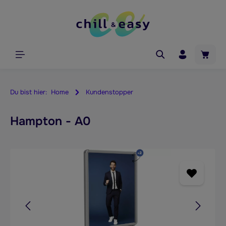
Zum Hauptinhalt springen
Waren
Du bist hier:
Home
Kundenstopper
Hampton - A0
Bildergalerie überspringen