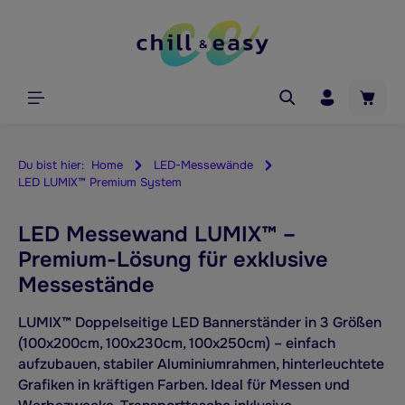
alt springen
Waren
Du bist hier:
Home
LED-Messewände
LED LUMIX™ Premium System
LED Messewand LUMIX™ –
Premium-Lösung für exklusive
Messestände
LUMIX™ Doppelseitige LED Bannerständer in 3 Größen
(100x200cm, 100x230cm, 100x250cm) – einfach
aufzubauen, stabiler Aluminiumrahmen, hinterleuchtete
Grafiken in kräftigen Farben. Ideal für Messen und