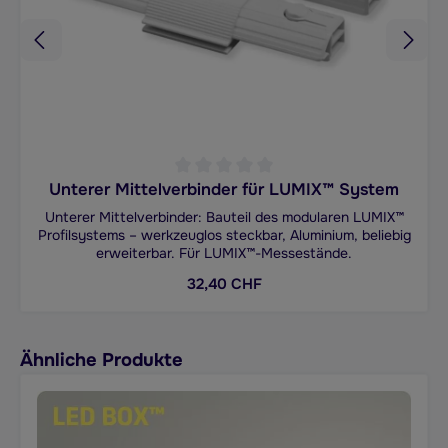
Unterer Mittelverbinder für LUMIX™ System
Durchschnittliche Bewertung von 0 von 5 Sternen
Unterer Mittelverbinder: Bauteil des modularen LUMIX™
Profilsystems – werkzeuglos steckbar, Aluminium, beliebig
erweiterbar. Für LUMIX™-Messestände.
Regulärer Preis:
32,40 CHF
Produktgalerie überspringen
Ähnliche Produkte