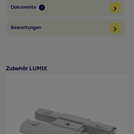
Dokumente
1
Bewertungen
Produktgalerie überspringen
Zubehör LUMIX