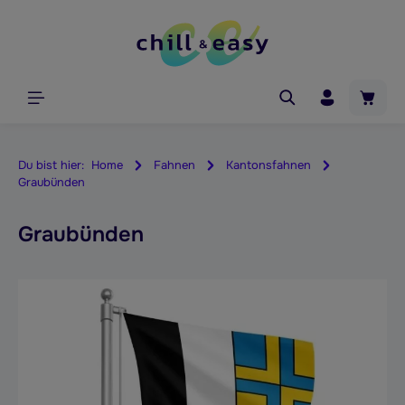
alt springen
Waren
Du bist hier:
Home
Fahnen
Kantonsfahnen
Graubünden
Graubünden