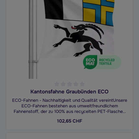
Auslegerfahne und machen Sie Ihre Botschaft jederzeit
sichtbar.
Kantonsfahne Graubünden ECO
Durchschnittliche Bewertung von 0 von 5 Sternen
ECO-Fahnen - Nachhaltigkeit und Qualität vereintUnsere
ECO-Fahnen bestehen aus umweltfreundlichem
Fahnenstoff, der zu 100% aus recycelten PET-Flaschen
gefertigt wird. Diese nachhaltigen Fahnen sind in den
Regulärer Preis:
102,65 CHF
Grössen 80x80cm, 100x100cm, 120x120cm, 150x150cm,
200x200cm, 250x250cm und 300x300cm erhältlich und
bieten eine hervorragende Druckqualität, die auf beiden