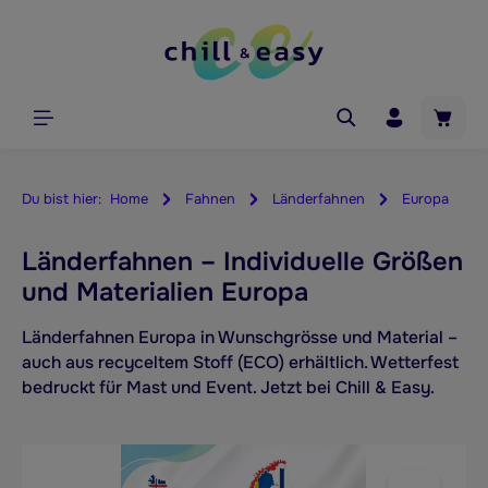
Zum Hauptinhalt springen
Waren
Du bist hier:
Home
Fahnen
Länderfahnen
Europa
Länderfahnen – Individuelle Größen
und Materialien Europa
Länderfahnen Europa in Wunschgrösse und Material –
auch aus recyceltem Stoff (ECO) erhältlich. Wetterfest
bedruckt für Mast und Event. Jetzt bei Chill & Easy.
Bildergalerie überspringen