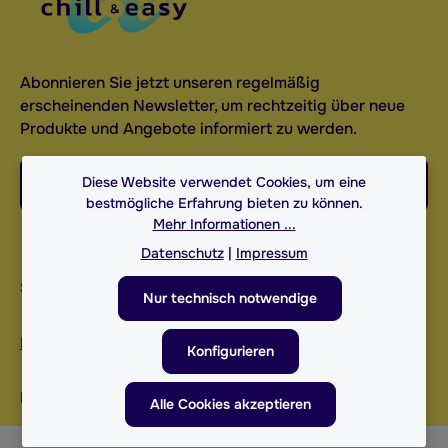
Abonnieren Sie jetzt unseren regelmäßig
erscheinenden Newsletter, um rechtzeitig über neue
Produkte und Angebote informiert zu werden.
E-Mail-Adresse*
Diese Website verwendet Cookies, um eine
bestmögliche Erfahrung bieten zu können.
Mehr Informationen ...
Datenschutz
Die mit einem Stern (*) markierten Felder sind
Datenschutz
|
Impressum
Ich habe die
Datenschutzbestimmungen
zur
Pflichtfelder.
Service-Hotline
Kenntnis genommen und die
AGB
gelesen und
Nur technisch notwendige
bin mit ihnen einverstanden.
*
Informationen
Konfigurieren
Folge uns
Alle Cookies akzeptieren