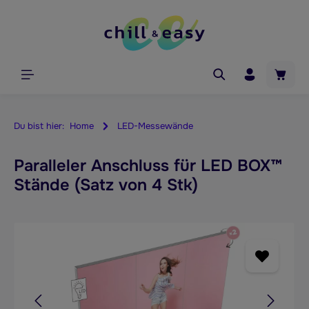
alt springen
Waren
Du bist hier:
Home
LED-Messewände
Paralleler Anschluss für LED BOX™
Stände (Satz von 4 Stk)
Bildergalerie überspringen